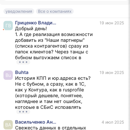
списки или
признан
уведомления
Все о компаниях
иноагентом
Гриценко Владимир
19 июн 2025
ГВ
Добрый день!
1. А где реализация возможности
добавить из "Наши партнеры"
(списка контрагентов) сразу из
папок клиентов? Через танцы с
бубном выгружаем список в
эксель и потом загружаем. Но
вот у меня прочитано из файла
Buhta
19 июн 2025
было только 20 контрагентов,
Bu
История КПП и юр.адреса есть?
остальные - нет.
Не с бубном, а сразу, как в 1С,
2. Где возможность настройки
как у Контура, как в rusprofile
автоматического отслеживания
(который дешевле, понятнее,
при добавлении в "наши
нагляднее и там нет ошибок,
партнеры"? Сейчас только
которые в СБиС исправлять
вручную отмечать "следить". Но
обращениями теряя свое время
у нас менеджеры заполняют
или вообще получить ответ, что
карточки и "отслеживать" они
Васильченко Андрей
4 июл 2025
сама организация, которая уже 5
ВА
вручную не ставят. Триггер
Свежесть данных в отдельных